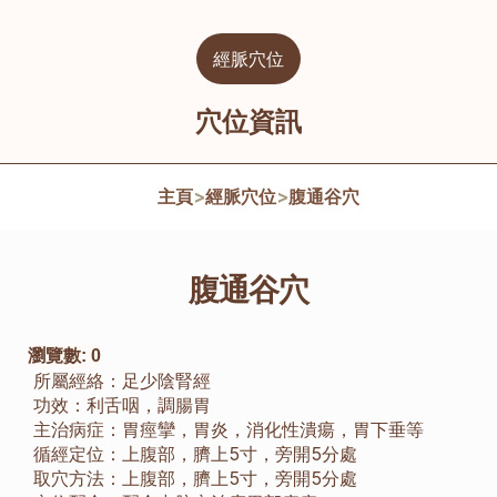
經脈穴位
穴位資訊
主頁
>
經脈穴位
>
腹通谷穴
腹通谷穴
瀏覽數:
0
所屬經絡：
足少陰腎經
功效：
利舌咽，調腸胃
主治病症：
胃痙攣，胃炎，消化性潰瘍，胃下垂等
循經定位：
上腹部，臍上5寸，旁開5分處
取穴方法：
上腹部，臍上5寸，旁開5分處