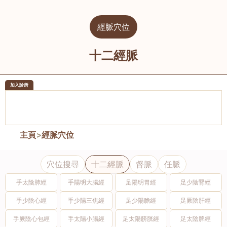
經脈穴位
十二經脈
加入診所
醫樂坊醫療集團有限公司
榮毅園中
佐敦
大圍
主頁
>
經脈穴位
穴位搜尋
十二經脈
督脈
任脈
手太陰肺經
手陽明大腸經
足陽明胃經
足少陰腎經
手少陰心經
手少陽三焦經
足少陽膽經
足厥陰肝經
手厥陰心包經
手太陽小腸經
足太陽膀胱經
足太陰脾經