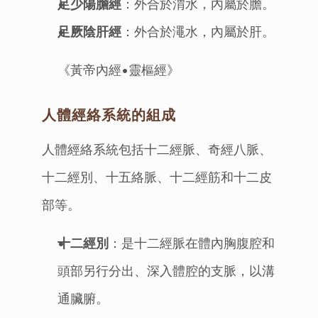
足少陽膽經
：外合於渭水，內屬於膽。
足厥陰肝經
：外合於澠水，內屬於肝。
《黃帝內經•靈樞經》
人體經絡系統的組成
人體經絡系統包括十二經脈、奇經八脈、
十二經別、十五絡脈、十二經筋和十二皮
部等。
十二經別
：是十二經脈在體內胸腹腔和
頭部另行分出、深入體腔的支脈，以溝
通臟腑。