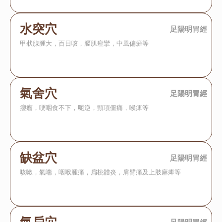
水突穴
足陽明胃經
甲狀腺腫大，百日咳，膈肌痙攣，中風偏癱等
氣舍穴
足陽明胃經
癭瘤，哽咽食不下，呃逆，頸項僵痛，喉痺等
缺盆穴
足陽明胃經
咳嗽，氣喘，咽喉腫痛，扁桃體炎，肩臂痛及上肢麻痺等