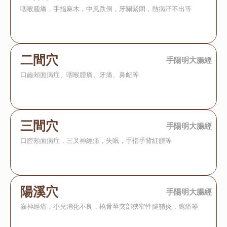
咽喉腫痛，手指麻木，中風跌倒，牙關緊閉，熱病汗不出等
二間穴
手陽明大腸經
口齒頰面病症、咽喉腫痛、牙痛、鼻衄等
三間穴
手陽明大腸經
口腔頰面病症，三叉神經痛，失眠，手指手背紅腫等
陽溪穴
手陽明大腸經
齒神經痛，小兒消化不良，橈骨莖突部狹窄性腱鞘炎，腕痛等