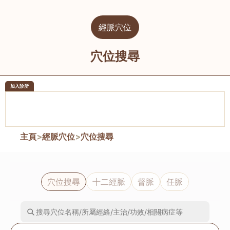
經脈穴位
穴位搜尋
加入診所
醫樂坊醫療集團有限公司
榮毅園中
佐敦
大圍
主頁
>
經脈穴位
>
穴位搜尋
穴位搜尋
十二經脈
督脈
任脈