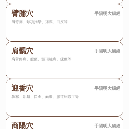
臂臑穴
手陽明大腸經
肩臂痛、頸項拘攣、瘰癘、目疾等
肩髃穴
手陽明大腸經
肩臂疼痛、癱瘓、頸項強痛、瘰癘等
迎香穴
手陽明大腸經
鼻塞、鼽衄、口歪、面癢、膽道蛔蟲症等
商陽穴
手陽明大腸經