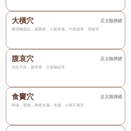
大橫穴
足太陰脾經
膽道蛔蟲症，腸麻痺，小腹寒痛，中焦虛寒，便秘等
腹哀穴
足太陰脾經
消化不良，腹寒痛，大便秘結等
食竇穴
足太陰脾經
哮喘，脅痛，胸脅支滿，水腫，小便不通等