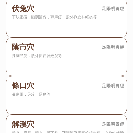
伏兔穴
足陽明胃經
下肢癱瘓，膝關節炎，蕁麻疹，股外側皮神經炎等
陰市穴
足陽明胃經
膝關節炎，股外側皮神經炎等
條口穴
足陽明胃經
漏肩風，足冷，足痛等
解溪穴
足陽明胃經
腎炎，臌脹，腸炎，足下垂，踝關節及周圍軟組織病，血栓性靜脈