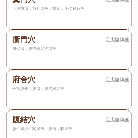
下肢癱瘓，前列腺炎，癃閉，小便難解等
衝門穴
足太陰脾經
尿儲留，腹中積聚疼痛等
府舍穴
足太陰脾經
子宮脫垂，腹痛，腹滿積聚等
腹結穴
足太陰脾經
急性單純性闌尾炎。腹瀉，咳逆等