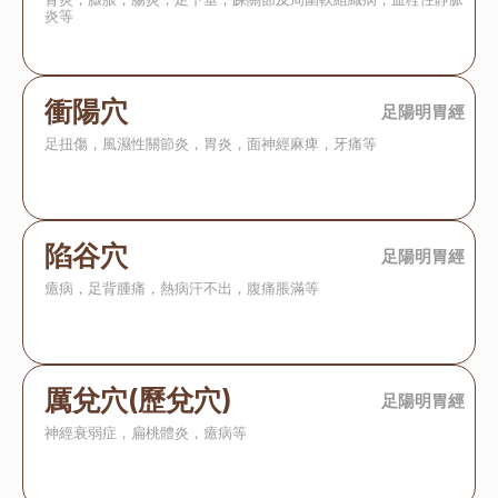
炎等
衝陽穴
足陽明胃經
足扭傷，風濕性關節炎，胃炎，面神經麻痺，牙痛等
陷谷穴
足陽明胃經
癔病，足背腫痛，熱病汗不出，腹痛脹滿等
厲兌穴(歷兌穴)
足陽明胃經
神經衰弱症，扁桃體炎，癔病等