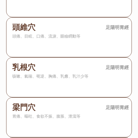
頭維穴
足陽明胃經
頭痛、目眩、口痛、流淚、眼瞼瞤動等
乳根穴
足陽明胃經
咳嗽、氣喘、呃逆、胸痛、乳癰、乳汁少等
梁門穴
足陽明胃經
胃痛、嘔吐、食欲不振、腹脹、泄瀉等