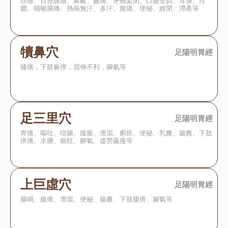
頭痛、目赤腫痛、鼻衄、齒痛、牙關緊閉、口眼歪斜、耳聾、痄
腮、咽喉腫痛、熱病無汗、多汗、腹痛、便秘、經閉、滯產等
犢鼻穴
足陽明胃經
膝痛，下肢麻痹，屈伸不利，腳氣等
足三里穴
足陽明胃經
胃痛、嘔吐、噎膈、腹脹、泄瀉、痢疾、便秘、乳癰、腸癰、下肢
痹痛、水腫、癲狂、腳氣、虛勞贏瘦等
上巨虛穴
足陽明胃經
腸鳴、腹痛、泄瀉、便秘、腸癰、下肢痿痹、腳氣等