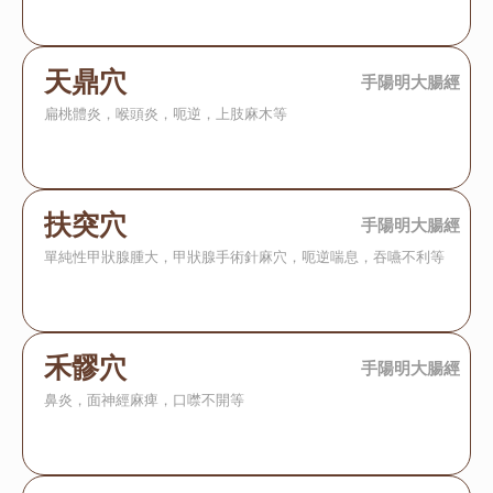
天鼎穴
手陽明大腸經
扁桃體炎，喉頭炎，呃逆，上肢麻木等
扶突穴
手陽明大腸經
單純性甲狀腺腫大，甲狀腺手術針麻穴，呃逆喘息，吞嚥不利等
禾髎穴
手陽明大腸經
鼻炎，面神經麻痺，口噤不開等