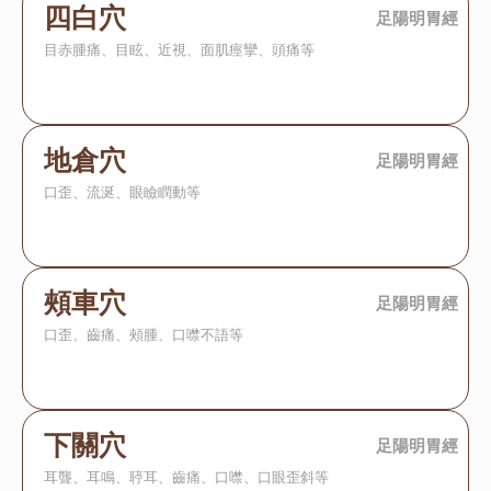
四白穴
足陽明胃經
目赤腫痛、目眩、近視、面肌痙攣、頭痛等
地倉穴
足陽明胃經
口歪、流涎、眼瞼瞤動等
頰車穴
足陽明胃經
口歪、齒痛、頰腫、口噤不語等
下關穴
足陽明胃經
耳聾、耳鳴、聤耳、齒痛、口噤、口眼歪斜等