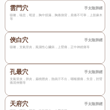
雲門穴
手太陰肺經
咳嗽，喘息，呃逆，胸中煩滿，胸痛側背，肩痛不可舉，上肢麻木
等
俠白穴
手太陰肺經
咳嗽，支氣管炎，風濕性心臟病，上臂痛，正中神經痛等
孔最穴
手太陰肺經
支氣管炎，肺炎，扁桃體炎，熱病汗不出，咽喉腫痛，失音，肘臂
痛屈伸難等
天府穴
手太陰肺經