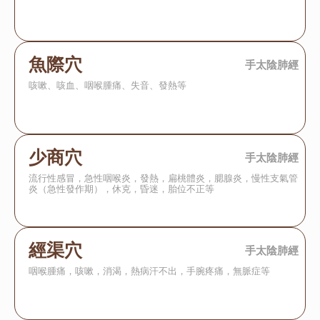
魚際穴
手太陰肺經
咳嗽、咳血、咽喉腫痛、失音、發熱等
少商穴
手太陰肺經
流行性感冒，急性咽喉炎，發熱，扁桃體炎，腮腺炎，慢性支氣管
炎（急性發作期），休克，昏迷，胎位不正等
經渠穴
手太陰肺經
咽喉腫痛，咳嗽，消渴，熱病汗不出，手腕疼痛，無脈症等