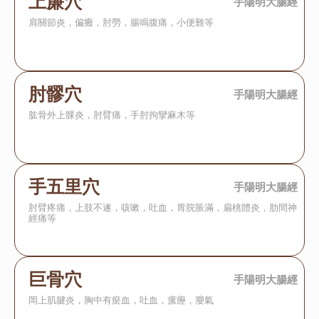
上廉穴
手陽明大腸經
肩關節炎，偏癱，肘勞，腸鳴腹痛，小便難等
肘髎穴
手陽明大腸經
肱骨外上髁炎，肘臂痛，手肘拘攣麻木等
手五里穴
手陽明大腸經
肘臂疼痛，上肢不遂，咳嗽，吐血，胃脘脹滿，扁桃體炎，肋間神
經痛等
巨骨穴
手陽明大腸經
岡上肌腱炎，胸中有瘀血，吐血，瘰癧，癭氣