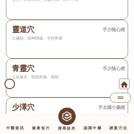
靈道穴
手少陰心經
心臟病、精神障礙、手肘疼痛
青靈穴
手少陰心經
上肢麻木、頸部疼痛、寒顫
少澤穴
手太陽小腸經
頭痛、目翳、咽喉腫痛、乳癰、乳汁少、昏迷、熱病
中醫資訊
健康短片
認識中藥
經脈穴位
搜尋診所