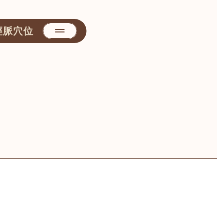
經脈穴位
善醫堂
屯門