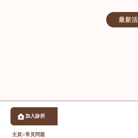
最新活
醫師匯ECWAY｜香港中醫資訊及服務平台
醫樂坊醫療集團有限
加入診所
佐敦
主頁
>
常見問題