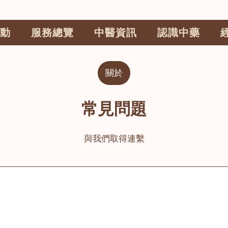
動
服務總覽
中醫資訊
認識中藥
關於
常見問題
與我們取得連繫
公司
榮毅園中醫中藥診所
睦鄰醫舍
大圍
荃灣