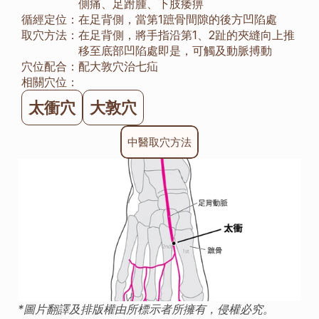
側痛、足跗腫、下肢痿痹
循經定位：
在足背側，當第1蹠骨間隙的後方凹陷處
取穴方法：
在足背側，將手指沿第1、2趾的夾縫向上推
移至底部凹陷處即是，可觸及動脈搏動
穴位配合：
配大敦穴治七疝
相關穴位：
太衝穴
大敦穴
中醫取穴方法
*圖片翻譯及排版權由所標示者所擁有，侵權必究。