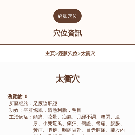
經脈穴位
穴位資訊
主頁
>
經脈穴位
>
太衝穴
太衝穴
瀏覽數:
0
所屬經絡：
足厥陰肝經
功效：
平肝熄風，清熱利膽，明目
主治病症：
頭痛、眩暈、疝氣、月經不調、癃閉、遺
尿、小兒驚風、癲狂、癇證、脅痛、腹脹、
黃疸、嘔逆、咽痛嗌幹、目赤腫痛、膝股內