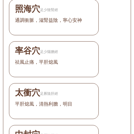
照海穴
足少陰腎經
通調衝脈，滋腎益陰，寧心安神
率谷穴
足少陽膽經
祛風止痛，平肝熄風
太衝穴
足厥陰肝經
平肝熄風，清熱利膽，明目