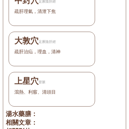
中封穴
足厥陰肝經
疏肝理氣，清泄下焦
大敦穴
足厥陰肝經
疏肝治疝，理血，清神
上星穴
督脈
瀉熱、利竅、清頭目
湯水藥膳：
相關文章：