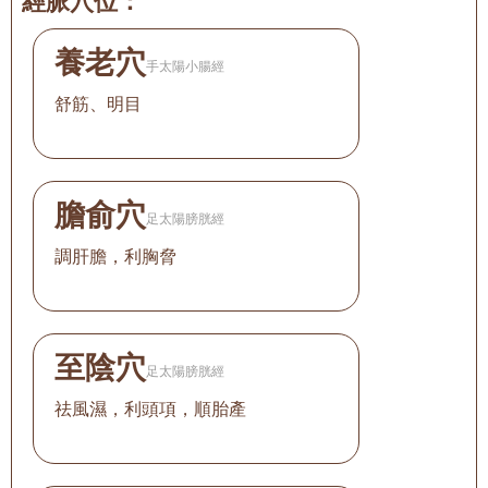
經脈穴位：
養老穴
手太陽小腸經
舒筋、明目
膽俞穴
足太陽膀胱經
調肝膽，利胸脅
至陰穴
足太陽膀胱經
祛風濕，利頭項，順胎產