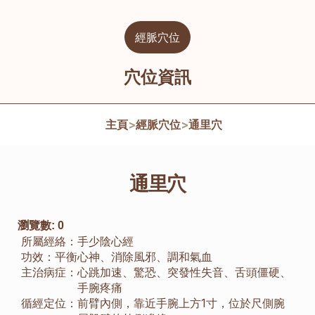
經脈穴位
穴位資訊
主頁
>
經脈穴位
>
通里穴
通里穴
瀏覽數:
0
所屬經絡：
手少陰心經
功效：
平衡心神、消除風邪、調和氣血
主治病症：
心跳加速、驚恐、突發性失音、舌頭僵硬、
手腕疼痛
循經定位：
前臂內側，靠近手腕上方1寸，位於尺側腕