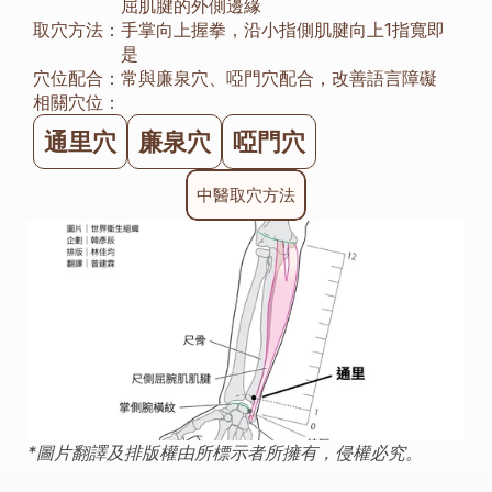
屈肌腱的外側邊緣
取穴方法：
手掌向上握拳，沿小指側肌腱向上1指寬即
是
穴位配合：
常與廉泉穴、啞門穴配合，改善語言障礙
相關穴位：
通里穴
廉泉穴
啞門穴
中醫取穴方法
*圖片翻譯及排版權由所標示者所擁有，侵權必究。