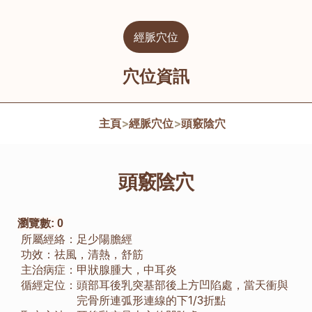
經脈穴位
穴位資訊
主頁
>
經脈穴位
>
頭竅陰穴
頭竅陰穴
瀏覽數:
0
所屬經絡：
足少陽膽經
功效：
祛風，清熱，舒筋
主治病症：
甲狀腺腫大，中耳炎
循經定位：
頭部耳後乳突基部後上方凹陷處，當天衝與
完骨所連弧形連線的下1/3折點