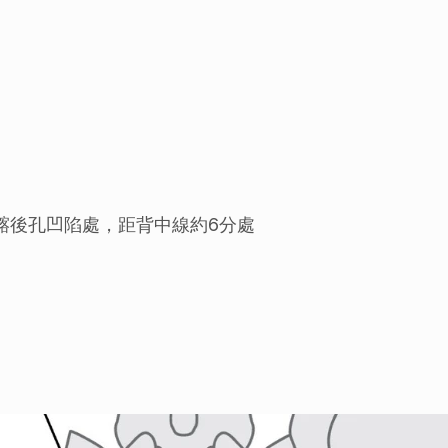
髂後孔凹陷處，距背中線約6分處