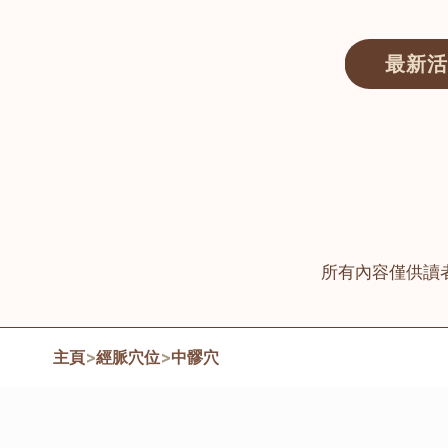
最新活
醫師匯ECWAY｜香港中醫資訊及服務平台
所有內容僅供讀
主頁
>
經脈穴位
>
中髎穴