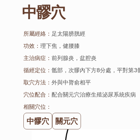
中髎穴
所屬經絡：
足太陽膀胱經
功效：
理下焦，健腰膝
主治病症：
前列腺炎，盆腔炎
循經定位：
骶部，次髎內下方8分處，平對第3
取穴方法：
外與中膂俞相平
穴位配合：
配合關元穴治療生殖泌尿系統疾病
相關穴位：
中髎穴
關元穴