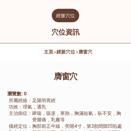
經脈穴位
穴位資訊
主頁
>
經脈穴位
>
膺窗穴
膺窗穴
瀏覽數:
0
所屬經絡：
足陽明胃經
功效：
理氣，通乳
主治病症：
哮喘，咳逆，寒熱，胸滿短氣，臥不安，胸
脅腫痛，乳癰等
循經定位：
胸部前正中線，旁開4寸，第3肋間隙凹陷處