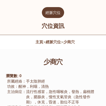
經脈穴位
穴位資訊
主頁
>
經脈穴位
>
少商穴
少商穴
瀏覽數:
0
所屬經絡：
手太陰肺經
功效：
醒神，利咽，清熱
主治病症：
流行性感冒，急性咽喉炎，發熱，扁桃體
炎，腮腺炎，慢性支氣管炎（急性發作
期），休克，昏迷，胎位不正等