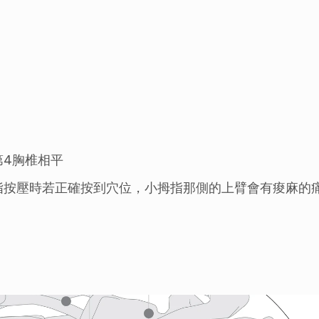
第4胸椎相平
指按壓時若正確按到穴位，小拇指那側的上臂會有痠麻的