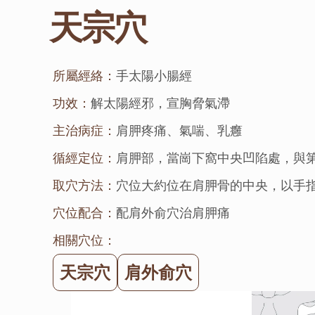
天宗穴
所屬經絡：
手太陽小腸經
功效：
解太陽經邪，宣胸脅氣滯
主治病症：
肩胛疼痛、氣喘、乳癰
循經定位：
肩胛部，當崗下窩中央凹陷處，與
取穴方法：
穴位大約位在肩胛骨的中央，以手
穴位配合：
配肩外俞穴治肩胛痛
相關穴位：
天宗穴
肩外俞穴