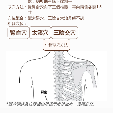
處，約與肋弓緣下端相平
取穴方法：
從胃俞穴向下三個椎體，再向兩側各開1.5
寸
穴位配合：
配太溪穴、三陰交穴治月經不調
相關穴位：
腎俞穴
太溪穴
三陰交穴
中醫取穴方法
*圖片翻譯及排版權由所標示者所擁有，侵權必究。