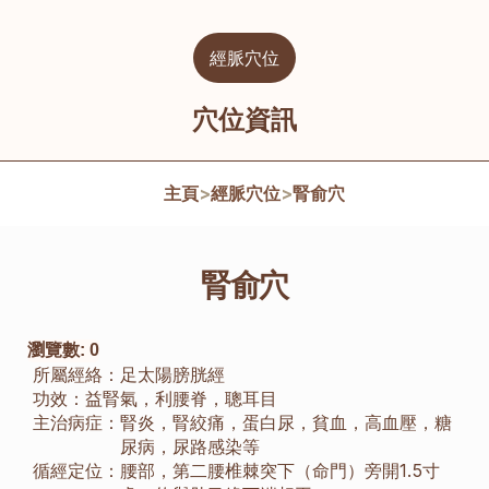
經脈穴位
穴位資訊
主頁
>
經脈穴位
>
腎俞穴
腎俞穴
瀏覽數:
0
所屬經絡：
足太陽膀胱經
功效：
益腎氣，利腰脊，聰耳目
主治病症：
腎炎，腎絞痛，蛋白尿，貧血，高血壓，糖
尿病，尿路感染等
循經定位：
腰部，第二腰椎棘突下（命門）旁開1.5寸