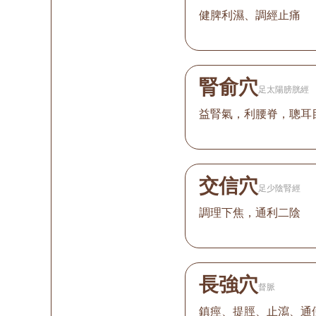
健脾利濕、調經止痛
腎俞穴
足太陽膀胱經
益腎氣，利腰脊，聰耳
交信穴
足少陰腎經
調理下焦，通利二陰
長強穴
督脈
鎮痙、提脛、止瀉、通