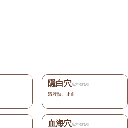
隱白穴
足太陰脾經
清脾熱、止血
血海穴
足太陰脾經