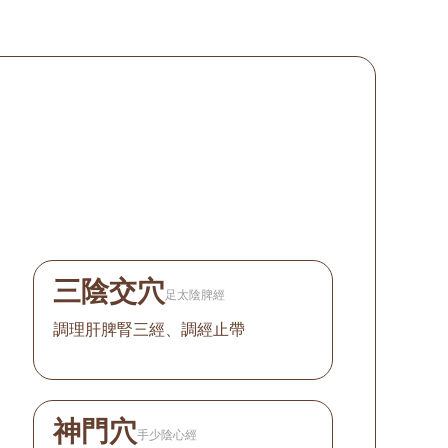
三陰交穴
足太陰脾經
調理肝脾腎三經、調經止帶
神門穴
手少陰心經