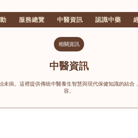
動
服務總覽
中醫資訊
認識中藥
相關資訊
中醫資訊
治未病。這裡提供傳統中醫養生智慧與現代保健知識的結合
容。
公司
榮毅園中醫中藥診所
睦鄰醫舍
大圍
荃灣