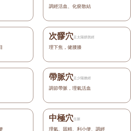
調經活血、化瘀散結
次髎穴
足太陽膀胱經
目
理下焦，健腰膝
帶脈穴
足少陽膽經
調節帶脈，理氣活血
中極穴
任脈
便
理氣、固精、利小便、調經