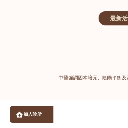
最新活
醫師匯ECWAY｜香港中醫資訊及服務平台
中醫強調固本培元、陰陽平衡及
醫樂坊醫療集團有限
加入診所
佐敦