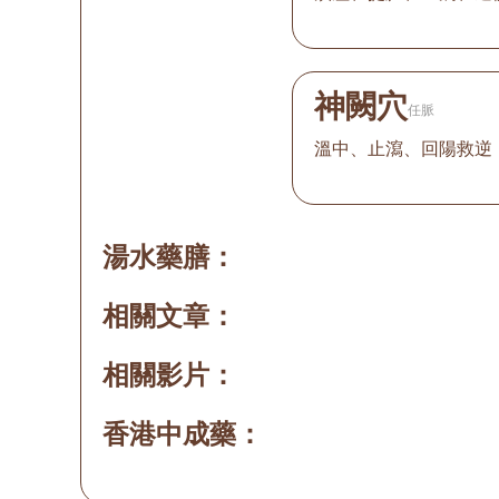
神闕穴
任脈
溫中、止瀉、回陽救逆
湯水藥膳：
相關文章：
相關影片：
香港中成藥：