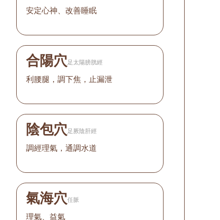
安定心神、改善睡眠
合陽穴
足太陽膀胱經
利腰腿，調下焦，止漏泄
陰包穴
足厥陰肝經
調經理氣，通調水道
氣海穴
任脈
理氣、益氣