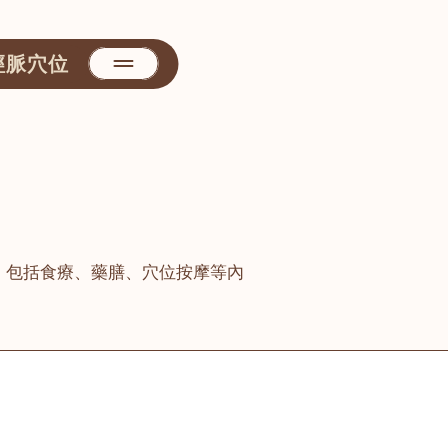
經脈穴位
，包括食療、藥膳、穴位按摩等內
善醫堂
屯門