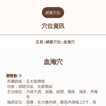
經脈穴位
穴位資訊
主頁
>
經脈穴位
>
血海穴
血海穴
瀏覽數:
0
所屬經絡：
足太陰脾經
功效：
調經活血、化瘀散結
主治病症：
月經不調、崩漏、經閉、癮疹、濕疹、丹毒
等
循經定位：
屈膝，在大腿內側，髕底內側端上2寸，當