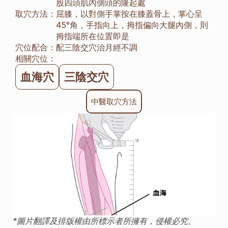
股四頭肌內側頭的隆起處
取穴方法：
屈膝，以對側手掌按在膝蓋骨上，掌心呈
45°角，手指向上，拇指偏向大腿內側，則
拇指端所在位置即是
穴位配合：
配三陰交穴治月經不調
相關穴位：
血海穴
三陰交穴
中醫取穴方法
*圖片翻譯及排版權由所標示者所擁有，侵權必究。