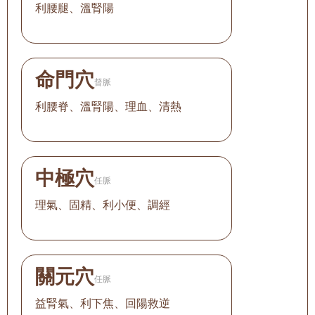
利腰腿、溫腎陽
命門穴
督脈
利腰脊、溫腎陽、理血、清熱
中極穴
任脈
理氣、固精、利小便、調經
關元穴
任脈
益腎氣、利下焦、回陽救逆