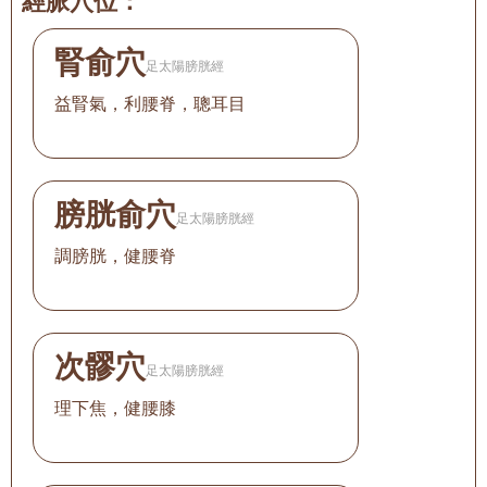
經脈穴位：
腎俞穴
足太陽膀胱經
益腎氣，利腰脊，聰耳目
膀胱俞穴
足太陽膀胱經
調膀胱，健腰脊
次髎穴
足太陽膀胱經
理下焦，健腰膝