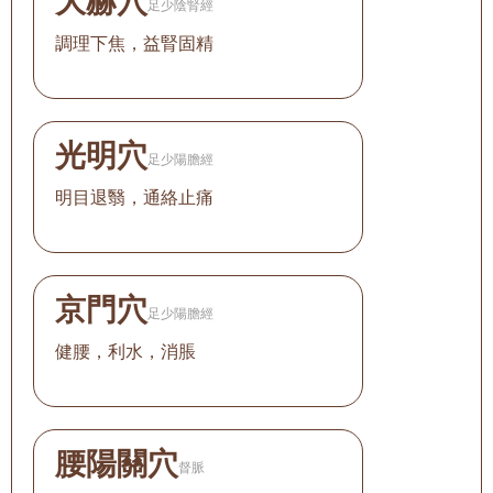
大赫穴
足少陰腎經
調理下焦，益腎固精
光明穴
足少陽膽經
明目退翳，通絡止痛
京門穴
足少陽膽經
健腰，利水，消脹
腰陽關穴
督脈