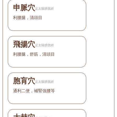
申脈穴
足太陽膀胱經
利腰腿，清頭目
飛揚穴
足太陽膀胱經
利腰腿，舒筋，清頭目
胞肓穴
足太陽膀胱經
通利二便，補腎強腰等