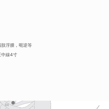
四肢浮腫，呃逆等
正中線4寸