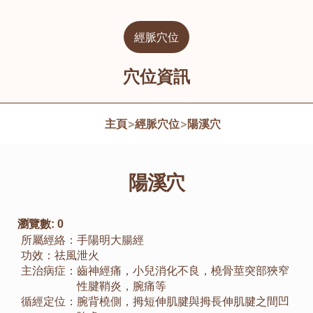
經脈穴位
穴位資訊
主頁
>
經脈穴位
>
陽溪穴
陽溪穴
瀏覽數:
0
所屬經絡：
手陽明大腸經
功效：
祛風泄火
主治病症：
齒神經痛，小兒消化不良，橈骨莖突部狹窄
性腱鞘炎，腕痛等
循經定位：
腕背橈側，拇短伸肌腱與拇長伸肌腱之間凹