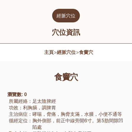
經脈穴位
穴位資訊
主頁
>
經脈穴位
>
食竇穴
食竇穴
瀏覽數:
0
所屬經絡：
足太陰脾經
功效：
利胸膈，調脾胃
主治病症：
哮喘，脅痛，胸脅支滿，水腫，小便不通等
循經定位：
胸外側部，前正中線旁開6寸。第5肋間隙凹
陷處