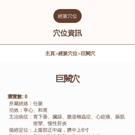
經脈穴位
穴位資訊
主頁
>
經脈穴位
>
巨闕穴
巨闕穴
瀏覽數:
0
所屬經絡：
任脈
功效：
寧心、和胃
主治病症：
胃下垂、臟躁、膽道蛔蟲症、心絞痛、膈肌
痙攣、慢性肝炎
循經定位：
上腹部正中線，臍中上6寸