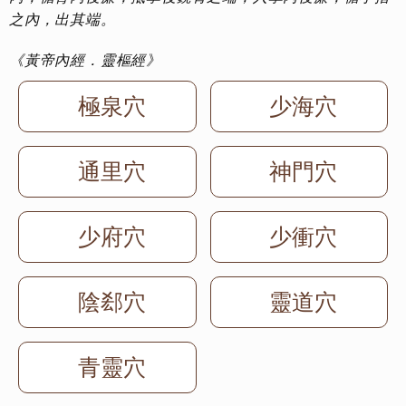
之內，出其端。
《黃帝內經．靈樞經》
極泉穴
少海穴
通里穴
神門穴
少府穴
少衝穴
陰郄穴
靈道穴
青靈穴