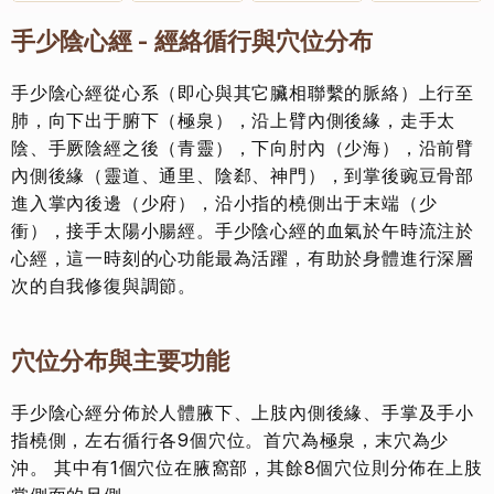
手少陰心經 - 經絡循行與穴位分布
手少陰心經從心系（即心與其它臟相聯繫的脈絡）上行至
肺，向下出于腑下（極泉），沿上臂內側後緣，走手太
陰、手厥陰經之後（青靈），下向肘內（少海），沿前臂
內側後緣（靈道、通里、陰郄、神門），到掌後豌豆骨部
進入掌內後邊（少府），沿小指的橈側出于末端（少
衝），接手太陽小腸經。手少陰心經的血氣於午時流注於
心經，這一時刻的心功能最為活躍，有助於身體進行深層
次的自我修復與調節。
穴位分布與主要功能
手少陰心經分佈於人體腋下、上肢內側後緣、手掌及手小
指橈側，左右循行各9個穴位。首穴為極泉，末穴為少
沖。 其中有1個穴位在腋窩部，其餘8個穴位則分佈在上肢