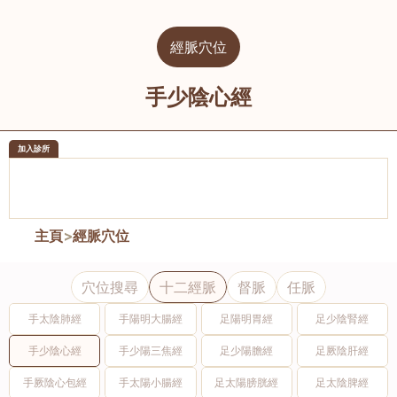
經脈穴位
手少陰心經
加入診所
醫樂坊醫療集團有限公司
榮毅園中
佐敦
大圍
主頁
>
經脈穴位
穴位搜尋
十二經脈
督脈
任脈
手太陰肺經
手陽明大腸經
足陽明胃經
足少陰腎經
手少陰心經
手少陽三焦經
足少陽膽經
足厥陰肝經
手厥陰心包經
手太陽小腸經
足太陽膀胱經
足太陰脾經