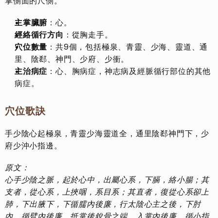
掌側面的尺側。
主掌臟腑
：心。
經絡循行方向
：從胸走手。
穴位數量
：共9個，包括極泉、青靈、少海、靈道、通
里、陰郄、神門、少府、少衝。
主治病症
：心、胸病症，神志病及經脈循行部位的其他
病症。
穴位歌訣
手少陰心起極泉，青靈少海靈道全，通里陰郄神門下，少
府少沖小指邊。
原文：
心手少陰之脈，起於心中，出屬心系，下膈，絡小腸；其
支者，從心系，上挾咽，系目系；其直者，復從心系卻上
肺，下出腋下，下循臑內後廉，行太陰心主之後，下肘
內，循臂內後廉，抵掌後銳骨之端，入掌內後廉，循小指