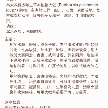
為大戟科多年生草本植物大戟 (Euphorbia pekinensis 
RUpr.) 的根。主產於江蘇、四川、江西、廣西等地。秋
末或春初採挖。除去殘莖及鬚根，曬乾。生用或醋製
用。
功效：
瀉水逐飲，消腫散結。
主治：
用於水腫，臌脹，胸脅停飲。本品瀉水逐飲作用類似
甘遂，性亦峻猛。治水腫，臌脹，正氣未衰者，用大
戟與大棗同煮，食棗，或與甘遂、芫花同用，增強瀉
下逐水作用；治痰濕水飲停于胸膈而致脇肋隱痛、痰
唾粘稠者，可與甘遂、白芥子同用，以收祛痰逐飲之
功。
用於癰腫瘡毒，瘰癧痰核等。大戟能消腫散結。內服
外用均可。治熱毒癰腫瘡毒，可鮮用搗爛外敷；治頸
項間癰疽，配當歸、白朮、生半夏為丸服；治痰火凝
聚的瘰癧痰核，可用大戟與雞蛋同煮，食雞蛋。
注意禁忌：
虛弱者及孕婦忌用。反甘草。