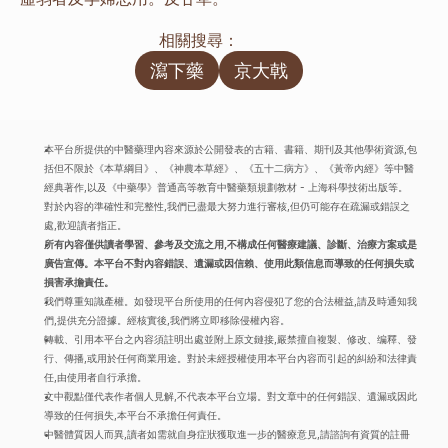
相關搜尋：
瀉下藥
京大戟
本平台所提供的中醫藥理內容來源於公開發表的古籍、書籍、期刊及其他學術資源,包
括但不限於《本草綱目》、《神農本草經》、《五十二病方》、《黃帝內經》等中醫
經典著作,以及《中藥學》普通高等教育中醫藥類規劃教材 - 上海科學技術出版等。
對於內容的準確性和完整性,我們已盡最大努力進行審核,但仍可能存在疏漏或錯誤之
處,歡迎讀者指正。
所有內容僅供讀者學習、參考及交流之用,不構成任何醫療建議、診斷、治療方案或是
廣告宣傳。本平台不對內容錯誤、遺漏或因信賴、使用此類信息而導致的任何損失或
損害承擔責任。
我們尊重知識產權。如發現平台所使用的任何內容侵犯了您的合法權益,請及時通知我
們,提供充分證據。經核實後,我們將立即移除侵權內容。
轉載、引用本平台之內容須註明出處並附上原文鏈接,嚴禁擅自複製、修改、编釋、發
行、傳播,或用於任何商業用途。對於未經授權使用本平台內容而引起的糾紛和法律責
任,由使用者自行承擔。
文中觀點僅代表作者個人見解,不代表本平台立場。對文章中的任何錯誤、遺漏或因此
導致的任何損失,本平台不承擔任何責任。
中醫體質因人而異,讀者如需就自身症狀獲取進一步的醫療意見,請諮詢有資質的註冊