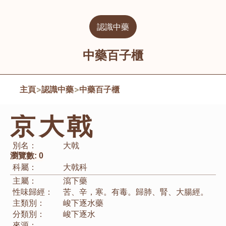
認識中藥
中藥百子櫃
主頁
>
認識中藥
>
中藥百子櫃
京大戟
別名：
大戟
瀏覽數:
0
科屬：
大戟科
主屬：
瀉下藥
性味歸經：
苦、辛，寒。有毒。歸肺、腎、大腸經。
主類別：
峻下逐水藥
分類別：
峻下逐水
來源：