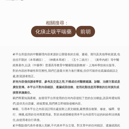
相關搜尋：
化痰止咳平喘藥
前胡
本平台所提供的中醫藥理內容來源於公開發表的古籍、書籍、期刊及其他學術資源,包
括但不限於《本草綱目》、《神農本草經》、《五十二病方》、《黃帝內經》等中醫
經典著作,以及《中藥學》普通高等教育中醫藥類規劃教材 - 上海科學技術出版等。
對於內容的準確性和完整性,我們已盡最大努力進行審核,但仍可能存在疏漏或錯誤之
處,歡迎讀者指正。
所有內容僅供讀者學習、參考及交流之用,不構成任何醫療建議、診斷、治療方案或是
廣告宣傳。本平台不對內容錯誤、遺漏或因信賴、使用此類信息而導致的任何損失或
損害承擔責任。
我們尊重知識產權。如發現平台所使用的任何內容侵犯了您的合法權益,請及時通知我
們,提供充分證據。經核實後,我們將立即移除侵權內容。
轉載、引用本平台之內容須註明出處並附上原文鏈接,嚴禁擅自複製、修改、编釋、發
行、傳播,或用於任何商業用途。對於未經授權使用本平台內容而引起的糾紛和法律責
任,由使用者自行承擔。
文中觀點僅代表作者個人見解,不代表本平台立場。對文章中的任何錯誤、遺漏或因此