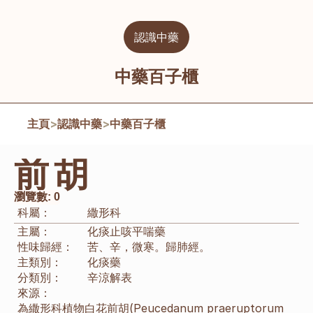
認識中藥
中藥百子櫃
主頁
>
認識中藥
>
中藥百子櫃
前胡
瀏覽數:
0
科屬：
繖形科
主屬：
化痰止咳平喘藥
性味歸經：
苦、辛，微寒。歸肺經。
主類別：
化痰藥
分類別：
辛涼解表
來源：
為繖形科植物白花前胡(Peucedanum praeruptorum 