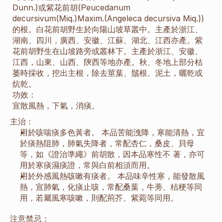
Dunn.)或紫花前胡(Peucedanum 
decursivum(Miq.)Maxim.(Angeleca decursiva Miq.))
的根。白花前胡野生於向陽山坡草叢中。主產於浙江、
湖南、四川，廣西、安徽、江蘇、湖北、江西亦產。紫
花前胡野生在山坡路旁或叢林下。主產於浙江、安徽、
江西，山東、山西、陝西等地亦產。秋、冬地上部分枯
萎時採收，挖出主根，除去莖葉、鬚根、泥土，曬乾或
炕乾。
功效：
宣散風熱，下氣，消痰。
主治：
用於咳喘痰多色黃者。 本品苦能洩降，寒能清熱，宜
於痰熱阻肺，肺氣失降者，常配杏仁，桑皮、貝母
等，如《證治準繩》前胡散，因本品寒性不 著，亦可
用於寒痰濕痰證，常與白前相須而用。
用於外感風熱咳嗽有痰者。 本品味辛性寒，能發散風
熱，宣肺氣，化痰止咳，常配桑葉，牛蒡、桔梗等同
用，若屬風寒咳嗽，則配荊芥、紫菀等同用。
注意禁忌：