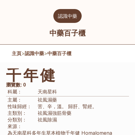
認識中藥
中藥百子櫃
主頁
>
認識中藥
>
中藥百子櫃
千年健
瀏覽數:
0
科屬：
天南星科
主屬：
祛風濕藥
性味歸經：
苦、辛，溫。 歸肝、腎經。
主類別：
祛風濕強筋骨藥
分類別：
祛風除濕
來源：
為天南星科多年生草本植物千年健 Homalomena 