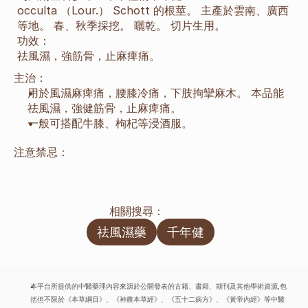
occulta （Lour.） Schott 的根莖。 主產於雲南、廣西
等地。 春、秋季採挖。 曬乾。 切片生用。
功效：
祛風濕，強筋骨，止麻痺痛。
主治：
用於風濕麻痺痛，腰膝冷痛，下肢拘攣麻木。 本品能
祛風濕，強健筋骨，止麻痺痛。
一般可搭配牛膝、枸杞等浸酒服。
注意禁忌：
相關搜尋：
祛風濕藥
千年健
本平台所提供的中醫藥理內容來源於公開發表的古籍、書籍、期刊及其他學術資源,包
括但不限於《本草綱目》、《神農本草經》、《五十二病方》、《黃帝內經》等中醫