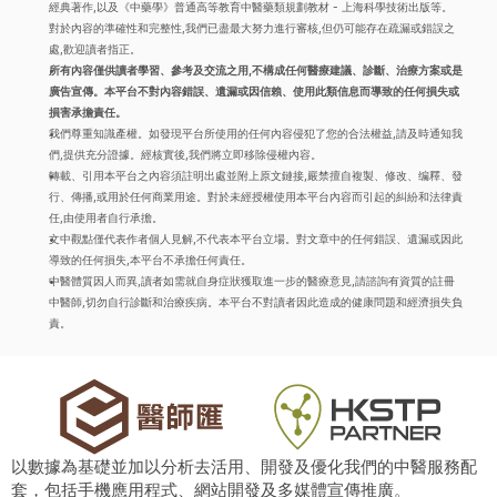
經典著作,以及《中藥學》普通高等教育中醫藥類規劃教材 - 上海科學技術出版等。
對於內容的準確性和完整性,我們已盡最大努力進行審核,但仍可能存在疏漏或錯誤之
處,歡迎讀者指正。
所有內容僅供讀者學習、參考及交流之用,不構成任何醫療建議、診斷、治療方案或是
廣告宣傳。本平台不對內容錯誤、遺漏或因信賴、使用此類信息而導致的任何損失或
損害承擔責任。
我們尊重知識產權。如發現平台所使用的任何內容侵犯了您的合法權益,請及時通知我
們,提供充分證據。經核實後,我們將立即移除侵權內容。
轉載、引用本平台之內容須註明出處並附上原文鏈接,嚴禁擅自複製、修改、编釋、發
行、傳播,或用於任何商業用途。對於未經授權使用本平台內容而引起的糾紛和法律責
任,由使用者自行承擔。
文中觀點僅代表作者個人見解,不代表本平台立場。對文章中的任何錯誤、遺漏或因此
導致的任何損失,本平台不承擔任何責任。
中醫體質因人而異,讀者如需就自身症狀獲取進一步的醫療意見,請諮詢有資質的註冊
中醫師,切勿自行診斷和治療疾病。本平台不對讀者因此造成的健康問題和經濟損失負
責。
以數據為基礎並加以分析去活用、開發及優化我們的中醫服務配
套，包括手機應用程式、網站開發及多媒體宣傳推廣。