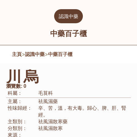
認識中藥
中藥百子櫃
主頁
>
認識中藥
>
中藥百子櫃
川烏
瀏覽數:
0
科屬：
毛茛科
主屬：
祛風濕藥
性味歸經：
辛、苦，溫，有大毒。歸心、脾、肝、腎
經。
主類別：
祛風濕散寒藥
分類別：
祛風濕散寒
來源：