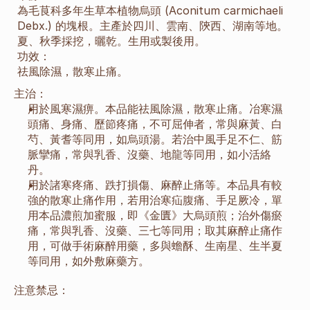
為毛茛科多年生草本植物烏頭 (Aconitum carmichaeli 
Debx.) 的塊根。主產於四川、雲南、陝西、湖南等地。
夏、秋季採挖，曬乾。生用或製後用。
功效：
祛風除濕，散寒止痛。
主治：
用於風寒濕痹。本品能祛風除濕，散寒止痛。冶寒濕
頭痛、身痛、歷節疼痛，不可屈伸者，常與麻黃、白
芍、黃耆等同用，如烏頭湯。若治中風手足不仁、筋
脈攣痛，常與乳香、沒藥、地龍等同用，如小活絡
丹。
用於諸寒疼痛、跌打損傷、麻醉止痛等。本品具有較
強的散寒止痛作用，若用治寒疝腹痛、手足厥冷，單
用本品濃煎加蜜服，即《金匱》大烏頭煎；治外傷瘀
痛，常與乳香、沒藥、三七等同用；取其麻醉止痛作
用，可做手術麻醉用藥，多與蟾酥、生南星、生半夏
等同用，如外敷麻藥方。
注意禁忌：