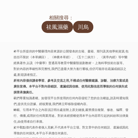
相關搜尋：
祛風濕藥
川烏
本平台所提供的中醫藥理內容來源於公開發表的古籍、書籍、期刊及其他學術資源,包
括但不限於《本草綱目》、《神農本草經》、《五十二病方》、《黃帝內經》等中醫
經典著作,以及《中藥學》普通高等教育中醫藥類規劃教材 - 上海科學技術出版等。
對於內容的準確性和完整性,我們已盡最大努力進行審核,但仍可能存在疏漏或錯誤之
處,歡迎讀者指正。
所有內容僅供讀者學習、參考及交流之用,不構成任何醫療建議、診斷、治療方案或是
廣告宣傳。本平台不對內容錯誤、遺漏或因信賴、使用此類信息而導致的任何損失或
損害承擔責任。
我們尊重知識產權。如發現平台所使用的任何內容侵犯了您的合法權益,請及時通知我
們,提供充分證據。經核實後,我們將立即移除侵權內容。
轉載、引用本平台之內容須註明出處並附上原文鏈接,嚴禁擅自複製、修改、编釋、發
行、傳播,或用於任何商業用途。對於未經授權使用本平台內容而引起的糾紛和法律責
任,由使用者自行承擔。
文中觀點僅代表作者個人見解,不代表本平台立場。對文章中的任何錯誤、遺漏或因此
導致的任何損失,本平台不承擔任何責任。