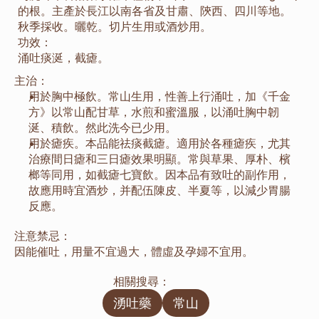
的根。主產於長江以南各省及甘肅、陝西、四川等地。
秋季採收。曬乾。切片生用或酒炒用。
功效：
涌吐痰涎，截瘧。
主治：
用於胸中極飲。常山生用，性善上行涌吐，加《千金
方》以常山配甘草，水煎和蜜溫服，以涌吐胸中韌
涎、積飲。然此洗今已少用。
用於瘧疾。本品能祛痰截瘧。適用於各種瘧疾，尤其
治療間日瘧和三日瘧效果明顯。常與草果、厚朴、檳
榔等同用，如截瘧七寶飲。因本品有致吐的副作用，
故應用時宜酒炒，并配伍陳皮、半夏等，以減少胃腸
反應。
注意禁忌：
因能催吐，用量不宜過大，體虛及孕婦不宜用。
相關搜尋：
湧吐藥
常山