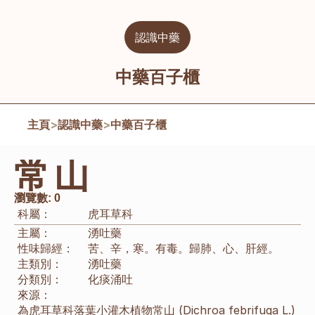
認識中藥
中藥百子櫃
主頁
>
認識中藥
>
中藥百子櫃
常山
瀏覽數:
0
科屬：
虎耳草科
主屬：
湧吐藥
性味歸經：
苦、辛，寒。有毒。歸肺、心、肝經。
主類別：
湧吐藥
分類別：
化痰
涌吐
來源：
為虎耳草科落葉小灌木植物常山 (Dichroa febrifuga L.) 