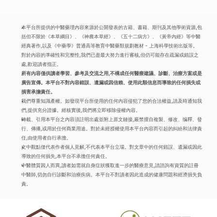
本平台所提供的中醫藥理內容來源於公開發表的古籍、書籍、期刊及其他學術資源,包
括但不限於《本草綱目》、《神農本草經》、《五十二病方》、《黃帝內經》等中醫
經典著作,以及《中藥學》普通高等教育中醫藥類規劃教材 - 上海科學技術出版等。
對於內容的準確性和完整性,我們已盡最大努力進行審核,但仍可能存在疏漏或錯誤之
處,歡迎讀者指正。
所有內容僅供讀者學習、參考及交流之用,不構成任何醫療建議、診斷、治療方案或是
廣告宣傳。本平台不對內容錯誤、遺漏或因信賴、使用此類信息而導致的任何損失或
損害承擔責任。
我們尊重知識產權。如發現平台所使用的任何內容侵犯了您的合法權益,請及時通知我
們,提供充分證據。經核實後,我們將立即移除侵權內容。
轉載、引用本平台之內容須註明出處並附上原文鏈接,嚴禁擅自複製、修改、编釋、發
行、傳播,或用於任何商業用途。對於未經授權使用本平台內容而引起的糾紛和法律責
任,由使用者自行承擔。
文中觀點僅代表作者個人見解,不代表本平台立場。對文章中的任何錯誤、遺漏或因此
導致的任何損失,本平台不承擔任何責任。
中醫體質因人而異,讀者如需就自身症狀獲取進一步的醫療意見,請諮詢有資質的註冊
中醫師,切勿自行診斷和治療疾病。本平台不對讀者因此造成的健康問題和經濟損失負
責。