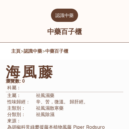
認識中藥
中藥百子櫃
主頁
>
認識中藥
>
中藥百子櫃
海風藤
瀏覽數:
0
科屬：
主屬：
祛風濕藥
性味歸經：
辛、苦，微溫。 歸肝經。
主類別：
祛風濕散寒藥
分類別：
祛風除濕
來源：
為胡椒科常綠攀援藤本植物風藤 Piper Rodsuro 