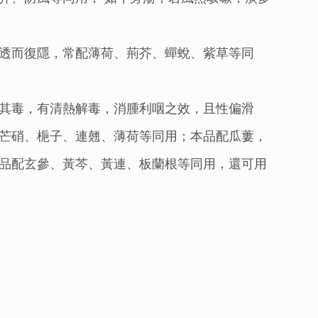
透而復隱，常配薄荷、荊芥、蟬蛻、紫草等同
其毒，有清熱解毒，消腫利咽之效，且性偏滑
芒硝、梔子、連翹、薄荷等同用；本品配瓜蔞，
品配玄參、黃芩、黃連、板蘭根等同用，還可用