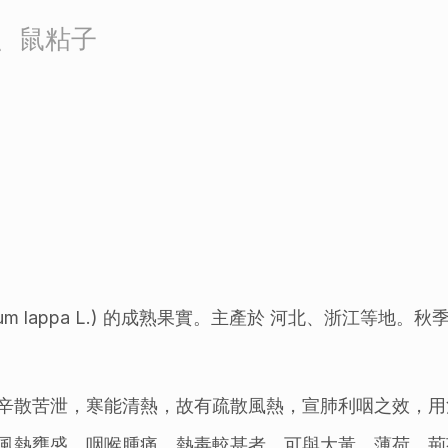
、鼠粘子
ium lappa L.) 的成熟果實。主產於 河北、浙江等
辛散苦泄，寒能清熱，故有疏散風熱，宣肺利咽之效，用
風熱壅盛，咽喉腫痛，熱毒較甚者，可與大黃、薄荷、荊