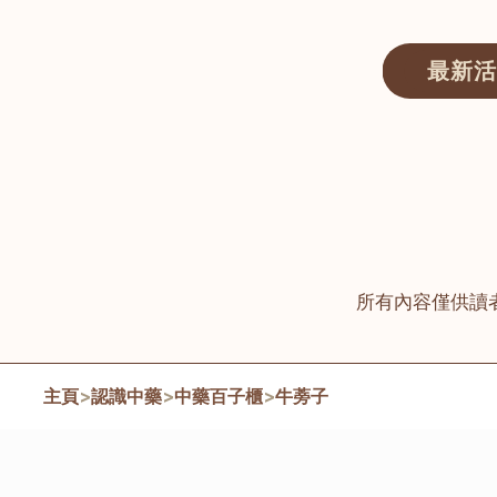
最新活
醫師匯ECWAY｜香港中醫資訊及服務平台
所有內容僅供讀
主頁
>
認識中藥
>
中藥百子櫃
>
牛蒡子