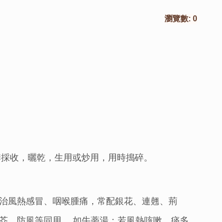
瀏覽數:
0
地。秋季採收，曬乾，生用或炒用，用時搗碎。
治風熱感冒、咽喉腫痛，常配銀花、連翹、荊
芥、防風等同用， 如牛蒡湯；若風熱咳嗽，痰多