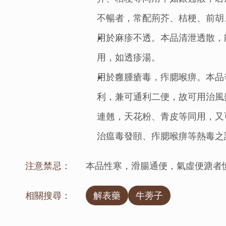
不暢者，常配荊芥、桔梗、前胡
用於麻疹不透。本品清泄透散，
用，如透疹湯。
用於癰腫瘡毒，痄腮喉痹。本品
利，兼可通利二便，故可用治風
連翹，天花粉、青皮等同用，又
治瘟毒發頤、痄腮喉痹等熱毒之
注意禁忌：
本品性寒，滑腸通便，氣虛便溏者
相關搜尋：
解表藥
牛蒡子