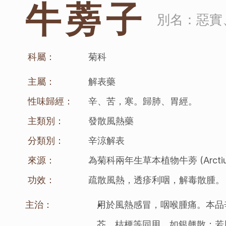
牛蒡子
別名：
惡實
科屬：
菊科
主屬：
解表藥
性味歸經：
辛、苦，寒。歸肺、胃經。
主類別：
發散風熱藥
分類別：
辛涼解表
來源：
為菊科兩年生草本植物牛蒡 (Arct
功效：
疏散風熱，透疹利咽，解毒散腫。
主治：
用於風熱感冒，咽喉腫痛。本品
芥、桔梗等同用，如銀翹散；若