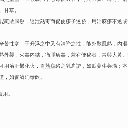
、甘草。
能疏散風熱，透泄熱毒而促使疹子透發，用治麻疹不透或
辛苦性寒，于升浮之中又有清降之性，能外散風熱，內泄
熱外襲，火毒內結，痛腫瘡毒，兼有便秘者，常與大黃、
可用治肝鬱化火，胃熱壅絡之乳癰證，如瓜蔞牛蒡湯；本
證，如普濟消毒飲。
慎用。