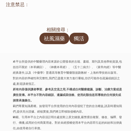
注意禁忌：
相關搜尋：
祛風濕藥
獨活
本平台所提供的中醫藥理內容來源於公開發表的古籍、書籍、期刊及其他學術資源,包
括但不限於《本草綱目》、《神農本草經》、《五十二病方》、《黃帝內經》等中醫
經典著作,以及《中藥學》普通高等教育中醫藥類規劃教材 - 上海科學技術出版等。
對於內容的準確性和完整性,我們已盡最大努力進行審核,但仍可能存在疏漏或錯誤之
處,歡迎讀者指正。
所有內容僅供讀者學習、參考及交流之用,不構成任何醫療建議、診斷、治療方案或是
廣告宣傳。本平台不對內容錯誤、遺漏或因信賴、使用此類信息而導致的任何損失或
損害承擔責任。
我們尊重知識產權。如發現平台所使用的任何內容侵犯了您的合法權益,請及時通知我
們,提供充分證據。經核實後,我們將立即移除侵權內容。
轉載、引用本平台之內容須註明出處並附上原文鏈接,嚴禁擅自複製、修改、编釋、發
行、傳播,或用於任何商業用途。對於未經授權使用本平台內容而引起的糾紛和法律責
任,由使用者自行承擔。