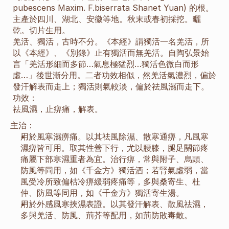
pubescens Maxim. F.biserrata Shanet Yuan) 的根。
主產於四川、湖北、安徽等地。秋末或春初採挖。曬
乾。切片生用。
羌活、獨活，古時不分。《本經》謂獨活一名羌活，所
以《本經》、《別錄》止有獨活而無羌活。自陶弘景始
言「羌活形細而多節…氣息極猛烈…獨活色微白而形
虛…」後世漸分用。二者功效相似，然羌活氣濃烈，偏於
發汗解表而走上；獨活則氣較淡，偏於祛風濕而走下。
功效：
祛風濕，止痹痛，解表。
主治：
用於風寒濕痹痛。以其祛風除濕、散寒通痹，凡風寒
濕痹皆可用。取其性善下行，尤以腰膝，腿足關節疼
痛屬下部寒濕重者為宜。治行痹，常與附子、烏頭、
防風等同用，如《千金方》獨活酒；若腎氣虛弱，當
風受冷所致偏枯冷痹緩弱疼痛等，多與桑寄生、杜
仲、防風等同用，如《千金方》獨活寄生湯。
用於外感風寒挾濕表證。以其發汗解表、散風祛濕，
多與羌活、防風、荊芥等配用，如荊防敗毒散。