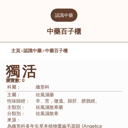
認識中藥
中藥百子櫃
主頁
>
認識中藥
>
中藥百子櫃
獨活
瀏覽數:
0
科屬：
繖形科
主屬：
祛風濕藥
性味歸經：
辛、苦，微溫。歸肝、膀胱經。
主類別：
祛風濕散寒藥
分類別：
祛風濕散寒
來源：
為繖形科多年生草本植物重齒毛當歸 (Angelica 