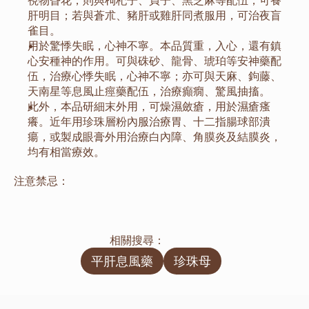
視物昏花，則與枸杞子、貞子、黑芝麻等配伍，可養
肝明目；若與蒼朮、豬肝或雞肝同煮服用，可治夜盲
雀目。
用於驚悸失眠，心神不寧。本品質重，入心，還有鎮
心安種神的作用。可與硃砂、龍骨、琥珀等安神藥配
伍，治療心悸失眠，心神不寧；亦可與天麻、鉤藤、
天南星等息風止痙藥配伍，治療癲癇、驚風抽搐。
此外，本品研細末外用，可燥濕斂瘡，用於濕瘡瘙
癢。近年用珍珠層粉內服治療胃、十二指腸球部潰
瘍，或製成眼膏外用治療白內障、角膜炎及結膜炎，
均有相當療效。
注意禁忌：
相關搜尋：
平肝息風藥
珍珠母