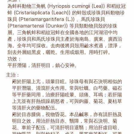
為蚌科動物三角帆 (Hyriopsis cumingii (Lea)) 和稻紋冠
蚌 (Cristariaplicata (Leach)) 的蚌殼或珍珠貝科動物珍
珠貝 (Pteriamargaritifera (L.)) 、馬氏珍珠貝 
(Pteriamartensii (Dunker)) 等貝類動物貝殼的珍珠
層。三角帆蚌和稻紋冠蚌在全國各地的江河湖沼中均
產，珍珠貝和馬氏珍珠貝主產於海南島、廣東、廣西沿
海。全年均可採收。去肉後將貝殼用鹼水煮過，漂淨，
刮去外層組黑皮，曬乾。生用或煅用。用時打碎。
功效：
平肝潛陽，清肝明目，鎮心安神。
主治：
用於肝陽上亢，頭暈目眩。珍珠母有與石決明相似的
平肝潛陽、清瀉肝火作用。常與牡蠣、白芍藥、磁石
等平肝藥同用，治療肝陽眩暈、頭痛、耳鳴；若肝陽
上亢並有肝熱煩躁易怒者，可與鉤藤、菊花、夏枯草
等清肝火的藥物配伍。
用於目赤腫病，視物昏花。本品鹹寒，亦有請肝熱及
明目之效，用治肝熱目赤、翳障，常與石決明、菊
花、車前子配伍，可清肝明目退翳；用治肝虛目暗、