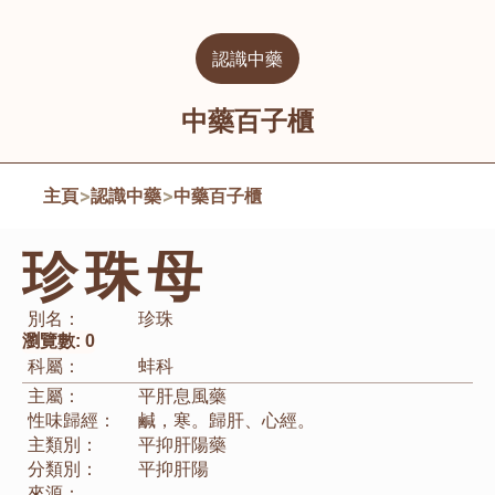
認識中藥
中藥百子櫃
主頁
>
認識中藥
>
中藥百子櫃
珍珠母
別名：
珍珠
瀏覽數:
0
科屬：
蚌科
主屬：
平肝息風藥
性味歸經：
鹹，寒。歸肝、心經。
主類別：
平抑肝陽藥
分類別：
平抑肝陽
來源：