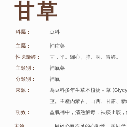
甘草
科屬：
豆科
主屬：
補虛藥
性味歸經：
甘，平。歸心、肺、脾、胃經。
主類別：
補氣藥
分類別：
補氣
來源：
為豆科多年生草本植物甘草 (Glycyrrhiza u
莖。主產內蒙古、山西、甘肅、新
功效：
益氣補中，清熱解毒，祛痰止咳，
主治：
用於心氣不足的心動悸，脈結代