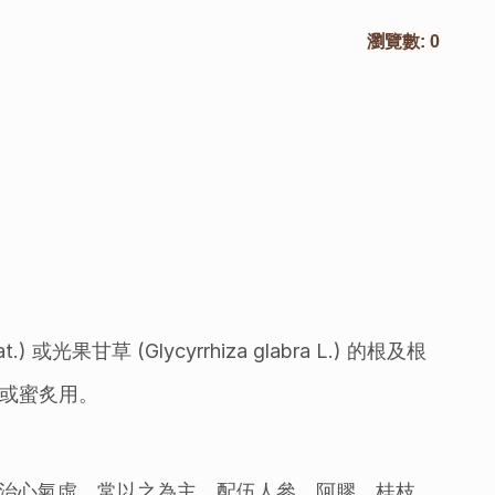
瀏覽數:
0
at.) 或光果甘草 (Glycyrrhiza glabra L.) 的根及根
或蜜炙用。
治心氣虛，常以之為主，配伍人參、阿膠、桂枝