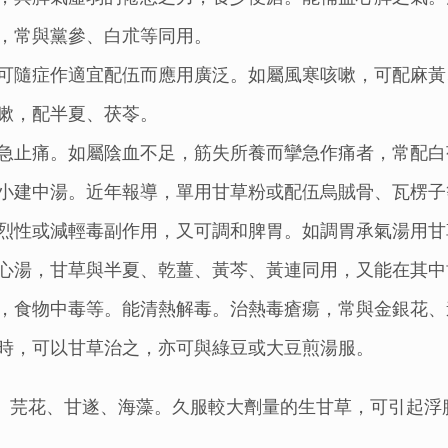
，常與黨參、白朮等同用。
可隨症作適宜配伍而應用廣泛。如屬風寒咳嗽，可配麻黃
嗽，配半夏、茯苓。
急止痛。如屬陰血不足，筋失所養而攣急作痛者，常配白
小建中湯。近年報導，單用甘草粉或配伍烏賊骨、瓦楞子
烈性或減輕毒副作用，又可調和脾胃。如調胃承氣湯用甘
心湯，甘草與半夏、乾薑、黃芩、黃連同用，又能在其中
，食物中毒等。能清熱解毒。治熱毒瘡瘍，常與金銀花、
時，可以甘草治之，亦可與綠豆或大豆煎湯服。
、芫花、甘遂、海藻。久服較大劑量的生甘草，可引起浮