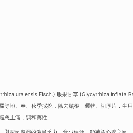
ralensis Fisch.) 脹果甘草 (Glycyrrhiza inflata B
疆等地。春、秋季採挖，除去鬚根，曬乾。切厚片，生用
緩急止痛，調和藥性。
，與脾氣虛弱的倦怠乏力，食少便溏。能補益心脾之氣。