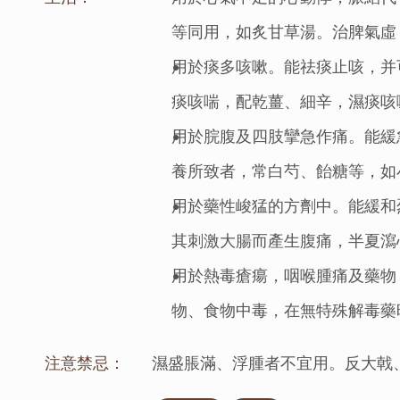
等同用，如炙甘草湯。治脾氣虛
用於痰多咳嗽。能祛痰止咳，并
痰咳喘，配乾薑、細辛，濕痰咳
用於脘腹及四肢攣急作痛。能緩
養所致者，常白芍、飴糖等，如
用於藥性峻猛的方劑中。能緩和
其刺激大腸而產生腹痛，半夏瀉
用於熱毒瘡瘍，咽喉腫痛及藥物
物、食物中毒，在無特殊解毒藥
注意禁忌：
濕盛脹滿、浮腫者不宜用。反大戟