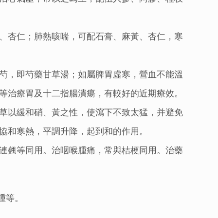
、杏仁；肺熱咳喘，可配石膏、麻黃、杏仁，寒
芍，即芍藥甘草湯；如屬脾胃虛寒，營血不能溫
等治療胃及十二指腸潰瘍，有較好的近期療效。
草以緩和硝、黃之性，使瀉下不致太猛，并避免
協和寒熱，平調升降，起到和的作用。
連翹等同用。治咽喉腫痛，常與桔梗同用。治藥
腫等。