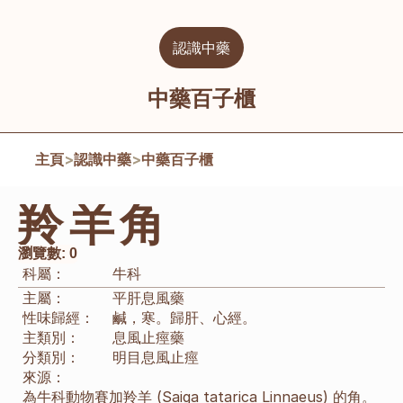
認識中藥
中藥百子櫃
主頁
>
認識中藥
>
中藥百子櫃
羚羊角
瀏覽數:
0
科屬：
牛科
主屬：
平肝息風藥
性味歸經：
鹹，寒。歸肝、心經。
主類別：
息風止痙藥
分類別：
明目
息風止痙
來源：
為牛科動物賽加羚羊 (Saiga tatarica Linnaeus) 的角。