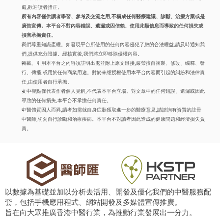
處,歡迎讀者指正。
所有內容僅供讀者學習、參考及交流之用,不構成任何醫療建議、診斷、治療方案或是
廣告宣傳。本平台不對內容錯誤、遺漏或因信賴、使用此類信息而導致的任何損失或
損害承擔責任。
我們尊重知識產權。如發現平台所使用的任何內容侵犯了您的合法權益,請及時通知我
們,提供充分證據。經核實後,我們將立即移除侵權內容。
轉載、引用本平台之內容須註明出處並附上原文鏈接,嚴禁擅自複製、修改、编釋、發
行、傳播,或用於任何商業用途。對於未經授權使用本平台內容而引起的糾紛和法律責
任,由使用者自行承擔。
文中觀點僅代表作者個人見解,不代表本平台立場。對文章中的任何錯誤、遺漏或因此
導致的任何損失,本平台不承擔任何責任。
中醫體質因人而異,讀者如需就自身症狀獲取進一步的醫療意見,請諮詢有資質的註冊
中醫師,切勿自行診斷和治療疾病。本平台不對讀者因此造成的健康問題和經濟損失負
責。
以數據為基礎並加以分析去活用、開發及優化我們的中醫服務配
套，包括手機應用程式、網站開發及多媒體宣傳推廣。
旨在向大眾推廣香港中醫行業，為推動行業發展出一分力。