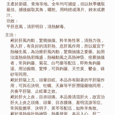
主產於新疆、青海等地。全年均可捕捉，但以秋季獵取
最佳。捕後鋸取其角，曬乾。用時鎊成薄片、銼末或磨
汁。
功效：
平肝息風，清肝明目，清熱解毒。
主治：
用於肝風內動，驚癇抽搐。羚羊角性寒，清熱力強，
善入肝，有良好的清肝熱、息肝風作用，所以最宜于
熱極生風，為治療肝風內動，驚癇抽搐之要藥。如用
治溫熱病熱邪熾盛，熱極動風之高熱神昏、痙厥抽搐
者，常與鉤藤、菊花、白芍藥等配伍，即羚角鉤藤
湯。用治癲癇、驚悸，可與鉤藤、天竺黃、鬱金、硃
砂等同用。
用於肝陽上亢，頭暈目眩。本品亦有顯著的平肝陽作
用，可與石決明、牡蠣、天麻等平肝潛陽藥物同用，
共奏平肝陽、止眩暈之效。
用於肝火上炎，目赤頭痛。本品善清瀉肝火，故宜治
肝火上炎之頭痛、頭暈、目赤腫痛、羞明流淚等症。
常與龍膽草、決明子、黃芩等配伍，如羚羊角散。
用於溫熱病壯熱神昏，熱毒發斑。本品入心、肝二