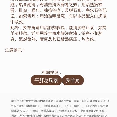
經，氣血兩清，有清熱瀉火解毒之效。用治熱病神
昏、壯熱、躁狂、抽搐等症，常與石膏、寒水石等配
伍，如紫雪丹；用治熱毒發斑，每以本品配入白虎湯
中取效。
此外，羚羊角還用治肺熱咳喘，能清肺熱止咳，如羚
羊清肺散。近年用羚羊角水解注射液，治療小兒肺
炎、流感發熱、麻疹及其它發熱病症，均有效。
注意禁忌：
相關搜尋：
平肝息風藥
羚羊角
本平台所提供的中醫藥理內容來源於公開發表的古籍、書籍、期刊及其他學術資源,包
括但不限於《本草綱目》、《神農本草經》、《五十二病方》、《黃帝內經》等中醫
經典著作,以及《中藥學》普通高等教育中醫藥類規劃教材 - 上海科學技術出版等。
對於內容的準確性和完整性,我們已盡最大努力進行審核,但仍可能存在疏漏或錯誤之