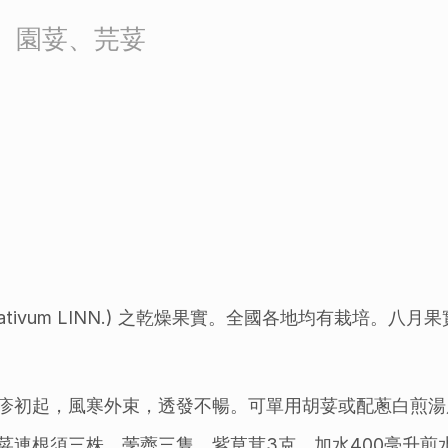
、園荽、芫荽
um Sativum LINN.) 之乾燥果實。全國各地均有栽
疹初起，風寒外束，透發不暢。可單用胡荽或配蔥白煎湯服
荽連根須三株，荸薺三隻，紫草茸3克，加水400毫升煎