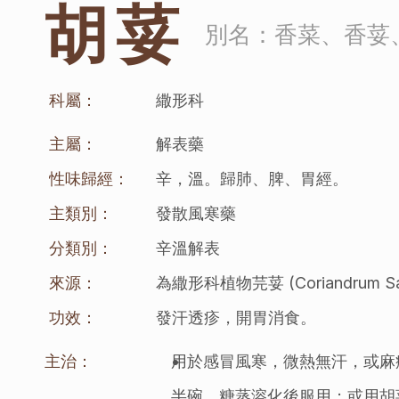
胡荽
別名：
香菜、香荽
科屬：
繖形科
主屬：
解表藥
性味歸經：
辛，溫。歸肺、脾、胃經。
主類別：
發散風寒藥
分類別：
辛溫解表
來源：
為繖形科植物芫荽 (Coriandr
功效：
發汗透疹，開胃消食。
主治：
用於感冒風寒，微熱無汗，或麻
半碗，糖蒸溶化後服用；或用胡