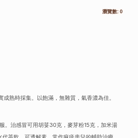
瀏覽數:
0
培。八月果實成熟時採集。以飽滿，無雜質，氣香濃為佳。
。治感冒可用胡荽30克，麥芽粉15克，加米湯
水代茶飲，可透解素，常作痳疹患兒的輔助治療。