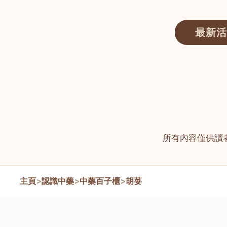
最新活
醫師匯ECWAY｜香港中醫資訊及服務平台
所有內容僅供讀
主頁
>
認識中藥
>
中藥百子櫃
>
胡荽