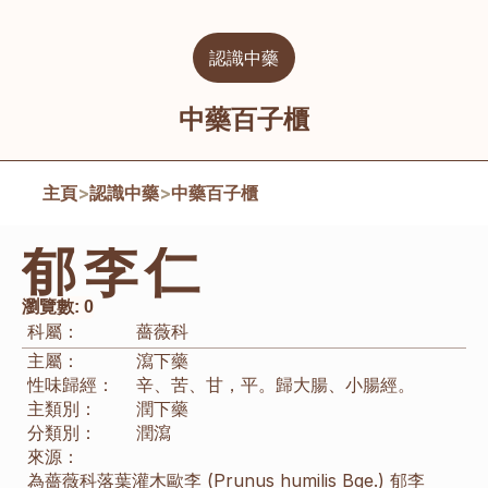
認識中藥
中藥百子櫃
主頁
>
認識中藥
>
中藥百子櫃
郁李仁
瀏覽數:
0
科屬：
薔薇科
主屬：
瀉下藥
性味歸經：
辛、苦、甘，平。歸大腸、小腸經。
主類別：
潤下藥
分類別：
潤瀉
來源：
為薔薇科落葉灌木歐李 (Prunus humilis Bge.) 郁李 