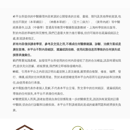
本平台所提供的中醫藥理內容來源於公開發表的古籍、書籍、期刊及其他學術資源,包
括但不限於《本草綱目》、《神農本草經》、《五十二病方》、《黃帝內經》等中醫
經典著作,以及《中藥學》普通高等教育中醫藥類規劃教材 - 上海科學技術出版等。
對於內容的準確性和完整性,我們已盡最大努力進行審核,但仍可能存在疏漏或錯誤之
處,歡迎讀者指正。
所有內容僅供讀者學習、參考及交流之用,不構成任何醫療建議、診斷、治療方案或是
廣告宣傳。本平台不對內容錯誤、遺漏或因信賴、使用此類信息而導致的任何損失或
損害承擔責任。
我們尊重知識產權。如發現平台所使用的任何內容侵犯了您的合法權益,請及時通知我
們,提供充分證據。經核實後,我們將立即移除侵權內容。
轉載、引用本平台之內容須註明出處並附上原文鏈接,嚴禁擅自複製、修改、编釋、發
行、傳播,或用於任何商業用途。對於未經授權使用本平台內容而引起的糾紛和法律責
任,由使用者自行承擔。
文中觀點僅代表作者個人見解,不代表本平台立場。對文章中的任何錯誤、遺漏或因此
導致的任何損失,本平台不承擔任何責任。
中醫體質因人而異,讀者如需就自身症狀獲取進一步的醫療意見,請諮詢有資質的註冊
中醫師,切勿自行診斷和治療疾病。本平台不對讀者因此造成的健康問題和經濟損失負
責。