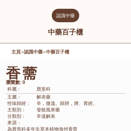
認識中藥
中藥百子櫃
主頁
>
認識中藥
>
中藥百子櫃
香薷
瀏覽數:
0
科屬：
唇形科
主屬：
解表藥
性味歸經：
辛，微溫。歸肺，脾、胃經。
主類別：
發散風寒藥
分類別：
辛溫解表
來源：
為唇形科多年生草本植物海州香薷 