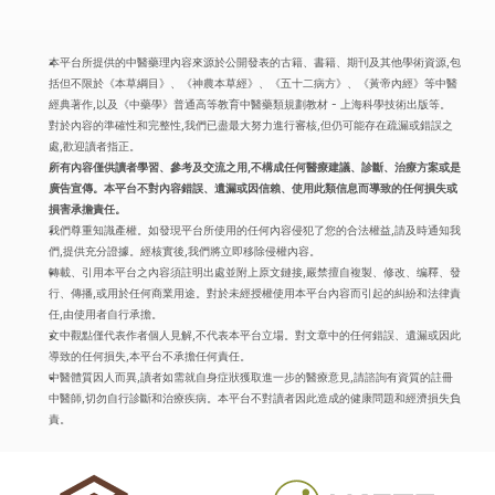
本平台所提供的中醫藥理內容來源於公開發表的古籍、書籍、期刊及其他學術資源,包
括但不限於《本草綱目》、《神農本草經》、《五十二病方》、《黃帝內經》等中醫
經典著作,以及《中藥學》普通高等教育中醫藥類規劃教材 - 上海科學技術出版等。
對於內容的準確性和完整性,我們已盡最大努力進行審核,但仍可能存在疏漏或錯誤之
處,歡迎讀者指正。
所有內容僅供讀者學習、參考及交流之用,不構成任何醫療建議、診斷、治療方案或是
廣告宣傳。本平台不對內容錯誤、遺漏或因信賴、使用此類信息而導致的任何損失或
損害承擔責任。
我們尊重知識產權。如發現平台所使用的任何內容侵犯了您的合法權益,請及時通知我
們,提供充分證據。經核實後,我們將立即移除侵權內容。
轉載、引用本平台之內容須註明出處並附上原文鏈接,嚴禁擅自複製、修改、编釋、發
行、傳播,或用於任何商業用途。對於未經授權使用本平台內容而引起的糾紛和法律責
任,由使用者自行承擔。
文中觀點僅代表作者個人見解,不代表本平台立場。對文章中的任何錯誤、遺漏或因此
導致的任何損失,本平台不承擔任何責任。
中醫體質因人而異,讀者如需就自身症狀獲取進一步的醫療意見,請諮詢有資質的註冊
中醫師,切勿自行診斷和治療疾病。本平台不對讀者因此造成的健康問題和經濟損失負
責。