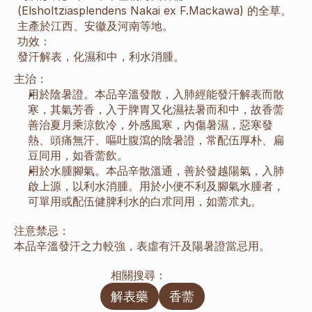
(Elsholtziasplendens Nakai ex F.Mackawa) 的全草。
主產於江西、安徽及河南等地。
功效：
發汗解表，化濕和中，利水消腫。
主治：
用於陰暑證。本品辛溫發散，入肺經能發汗解表而散
寒，其氣芳香，入于脾胃又化濕祛暑而和中，故香薷
善治夏月乘涼飲冷，外感風寒，內傷暑濕，惡寒發
熱、頭痛無汗、嘔吐腹瀉的陰暑證，常配伍厚朴、扁
豆同用，如香薷飲。
用於水腫腳氣。本品辛散溫通，善於發越陽氣，入肺
啟上源，以利水消腫。用於小便不利及腳氣水腫者，
可單用或配伍健脾利水的白朮同用，如薷朮丸。
注意禁忌：
本品辛溫發汗之力較強，表虛有汗及陽暑證當忌用。
相關搜尋：
解表藥
香薷