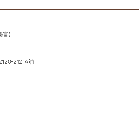
樂富)
20-2121A舖