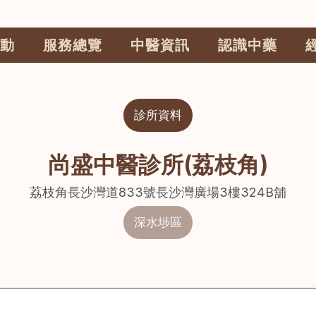
動
服務總覽
中醫資訊
認識中藥
診所資料
尚盛中醫診所(荔枝角)
荔枝角長沙灣道833號長沙灣廣場3樓324B舖
深水埗區