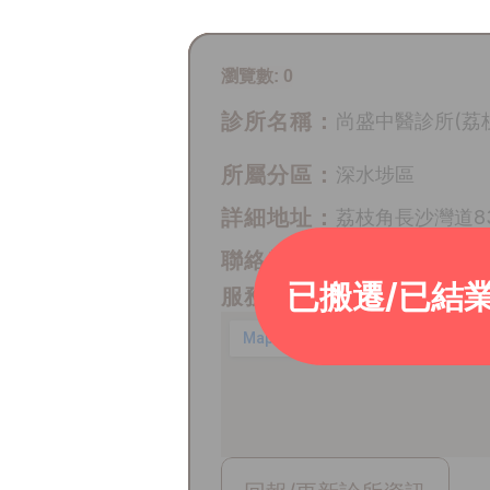
瀏覽數:
0
診所名稱：
尚盛中醫診所(荔
所屬分區：
深水埗區
詳細地址：
荔枝角長沙灣道8
聯絡電話：
6931 9437
已搬遷/已結
服務時間：