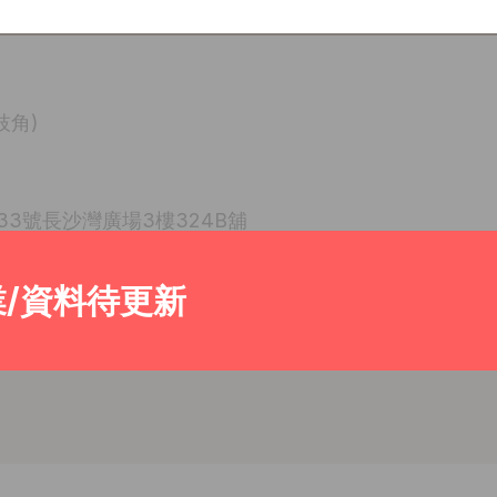
枝角)
33號長沙灣廣場3樓324B舖
業/資料待更新