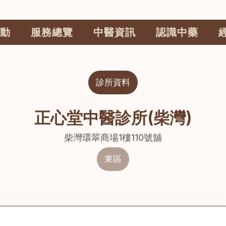
動
服務總覽
中醫資訊
認識中藥
診所資料
正心堂中醫診所(柴灣)
柴灣環翠商場1樓110號舖
東區