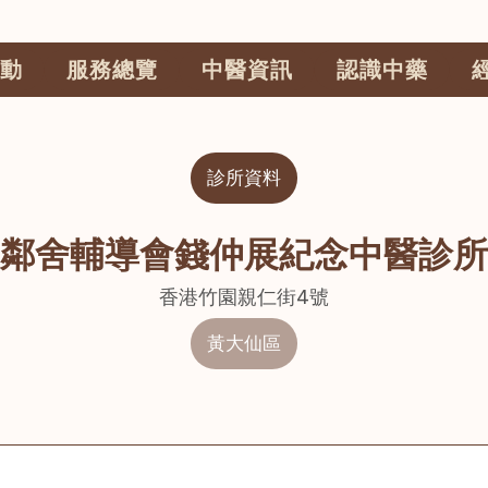
動
服務總覽
中醫資訊
認識中藥
診所資料
鄰舍輔導會錢仲展紀念中醫診所
香港竹園親仁街4號
黃大仙區