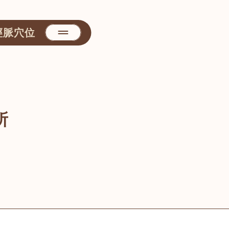
經脈穴位
所