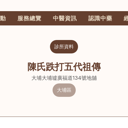
動
服務總覽
中醫資訊
認識中藥
診所資料
陳氏跌打五代祖傳
大埔大埔墟廣福道134號地舖
大埔區