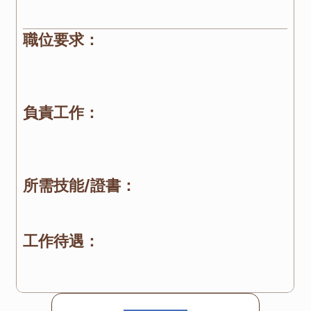
為推動行業發展出一分力。
職位要求：
具三年或以上相關工作經驗將獲優先考慮
主動有禮、勤奮及良好人際關係
即時上班者將獲優先考慮
負責工作：
協助診所日常運作，包括病人登記、協助醫師工作
及文件處理等
曾報讀中醫助護或相關課程者將獲優先考慮
所需技能/證書：
流利廣東話及一般電腦操作
MS Office
工作待遇：
本公司提供優厚待遇 (視乎工作經驗及專業知識而
定)，在職培訓。