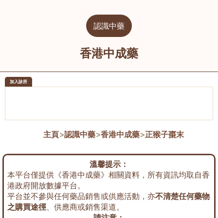
認識中藥
香港中成藥
加入診所
醫樂坊醫療集團有限公司
榮毅園中
佐敦
大圍
主頁
>
認識中藥
>
香港中成藥
>
正猴子棗末
溫馨提示：
本平台僅提供《香港中成藥》相關資料，所有資訊均取自香
港政府開放數據平台。
平台並不參與任何藥品銷售或供應活動，亦
不清楚任何藥物
之購買途徑
、供應商或銷售渠道。
請注意：