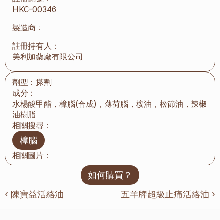
HKC-00346
製造商：
註冊持有人：
美利加藥廠有限公司
劑型：
搽劑
成分：
水楊酸甲酯，樟腦(合成)，薄荷腦，桉油，松節油，辣椒
油樹脂
相關搜尋：
樟腦
相關圖片：
如何購買？
‹ 陳寶益活絡油
五羊牌超級止痛活絡油 ›