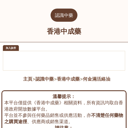
認識中藥
香港中成藥
加入診所
醫樂坊醫療集團有限公司
榮毅園中
佐敦
大圍
主頁
>
認識中藥
>
香港中成藥
>
何金滿活絡油
溫馨提示：
本平台僅提供《香港中成藥》相關資料，所有資訊均取自香
港政府開放數據平台。
平台並不參與任何藥品銷售或供應活動，亦
不清楚任何藥物
之購買途徑
、供應商或銷售渠道。
請注意：