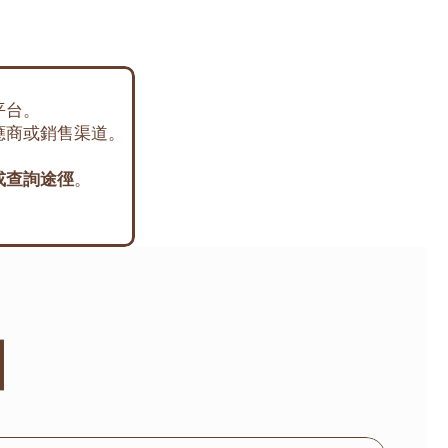
平台。
應商或銷售渠道。
或查詢途徑
。
油