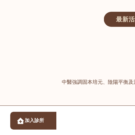
最新活
醫師匯ECWAY｜香港中醫資訊及服務平台
中醫強調固本培元、陰陽平衡及
醫樂坊醫療集團有限
加入診所
佐敦