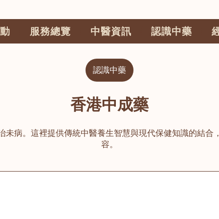
動
服務總覽
中醫資訊
認識中藥
認識中藥
香港中成藥
治未病。這裡提供傳統中醫養生智慧與現代保健知識的結合
容。
公司
榮毅園中醫中藥診所
睦鄰醫舍
大圍
荃灣