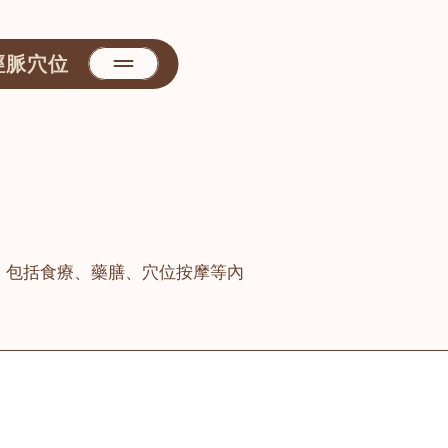
經脈穴位
，包括食療、藥膳、穴位按摩等內
善醫堂
屯門