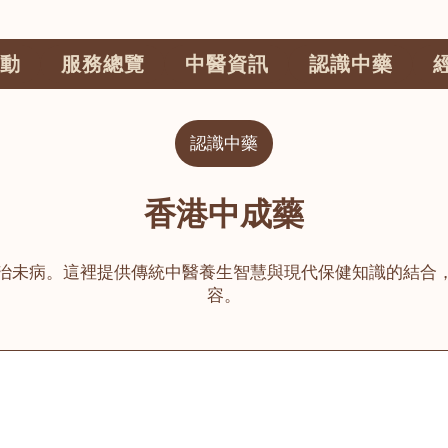
動
服務總覽
中醫資訊
認識中藥
認識中藥
香港中成藥
治未病。這裡提供傳統中醫養生智慧與現代保健知識的結合
容。
公司
榮毅園中醫中藥診所
睦鄰醫舍
大圍
荃灣