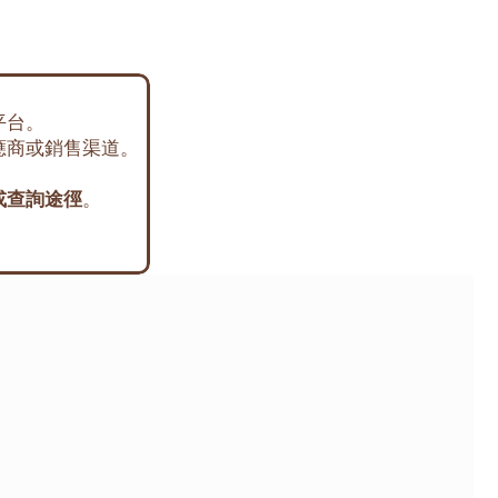
平台。
應商或銷售渠道。
或查詢途徑
。