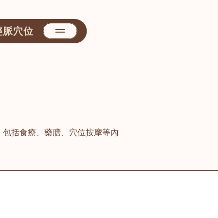
經脈穴位
，包括食療、藥膳、穴位按摩等內
善醫堂
屯門