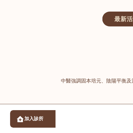
最新活
醫師匯ECWAY｜香港中醫資訊及服務平台
中醫強調固本培元、陰陽平衡及
醫樂坊醫療集團有限
加入診所
佐敦