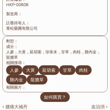
HKP-00808
製造商：
註冊持有人：
青松藥圃有限公司
劑型：
成分：
人參，大黃，延胡索，珍珠末，甘草，肉桂，雞內金，
龍膽草
相關搜尋：
人參
大黃
延胡索
甘草
肉桂
雞內金
龍膽草
相關圖片：
如何購買？
‹ 腰痛大補丹
血治消 ›