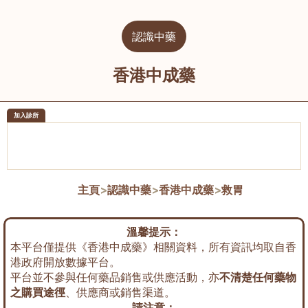
認識中藥
香港中成藥
加入診所
醫樂坊醫療集團有限公司
榮毅園中
佐敦
大圍
主頁
>
認識中藥
>
香港中成藥
>
救胃
溫馨提示：
本平台僅提供《香港中成藥》相關資料，所有資訊均取自香
港政府開放數據平台。
平台並不參與任何藥品銷售或供應活動，亦
不清楚任何藥物
之購買途徑
、供應商或銷售渠道。
請注意：