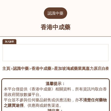
認識中藥
香港中成藥
加入診所
醫樂坊醫療集團有限公司
榮毅園中
佐敦
大圍
主頁
>
認識中藥
>
香港中成藥
>
星加坡鴻威藥業萬嘉力原庄白樹
溫馨提示：
本平台僅提供《香港中成藥》相關資料，所有資訊均取自香
港政府開放數據平台。
平台並不參與任何藥品銷售或供應活動，亦
不清楚任何藥物
之購買途徑
、供應商或銷售渠道。
請注意：