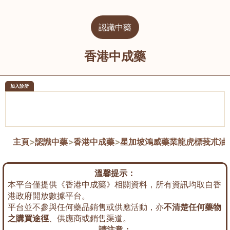
認識中藥
香港中成藥
加入診所
醫樂坊醫療集團有限公司
榮毅園中
佐敦
大圍
主頁
>
認識中藥
>
香港中成藥
>
星加坡鴻威藥業龍虎標莪朮油
溫馨提示：
本平台僅提供《香港中成藥》相關資料，所有資訊均取自香
港政府開放數據平台。
平台並不參與任何藥品銷售或供應活動，亦
不清楚任何藥物
之購買途徑
、供應商或銷售渠道。
請注意：