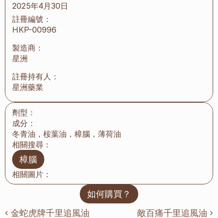
2025年4月30日
註冊編號：
HKP-00996
製造商：
星洲
註冊持有人：
星洲藥業
劑型：
成分：
冬青油，桉葉油，樟腦，薄荷油
相關搜尋：
樟腦
相關圖片：
如何購買？
‹ 金蛇虎牌千里追風油
敵百痛千里追風油 ›