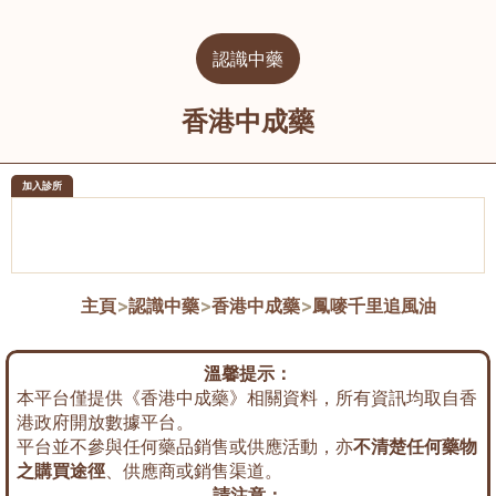
認識中藥
香港中成藥
加入診所
醫樂坊醫療集團有限公司
榮毅園中
佐敦
大圍
主頁
>
認識中藥
>
香港中成藥
>
鳳嘜千里追風油
溫馨提示：
本平台僅提供《香港中成藥》相關資料，所有資訊均取自香
港政府開放數據平台。
平台並不參與任何藥品銷售或供應活動，亦
不清楚任何藥物
之購買途徑
、供應商或銷售渠道。
請注意：